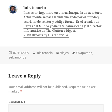
luis tenorio
Luis es un ingeniero en eterna búsqueda de aventura.
Actualmente se pasa la vida viajando por el mundo y
escribiendo relatos y código fuente. Es el creador de
Cartas del Mundo
y
Vuelta Sudamericana
y el director
informático de
The Glutton's Digest
.
View all posts by luis tenorio
Posted
Author
Categories
Tags
02/11/2009
luis tenorio
Viajes
Oxapampa
,
on
selvamonos
Leave a Reply
Your email address will not be published.
Required fields are
marked
*
COMMENT