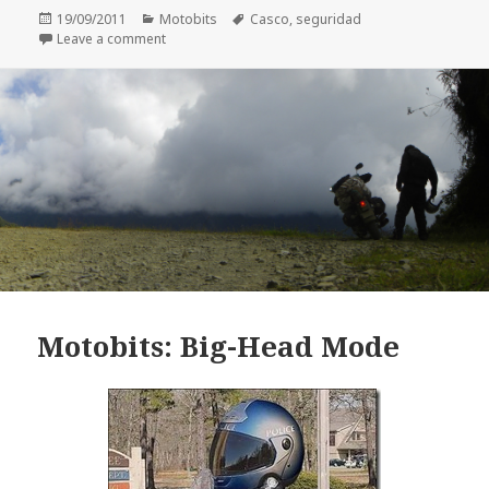
Posted
Categories
Tags
19/09/2011
Motobits
Casco
,
seguridad
on
on Motobits: Siempre use casco
Leave a comment
Motobits: Big-Head Mode