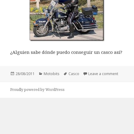
¿Alguien sabe dónde puedo conseguir un casco así?
Posted
Categories
Tags
on Motob
28/08/2011
Motobits
Casco
Leave a comment
on
Proudly powered by WordPress