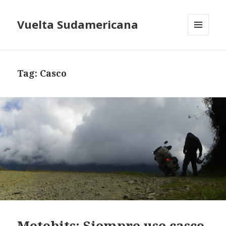
Vuelta Sudamericana
MENU
AND
WIDGETS
Tag:
Casco
Motobits: Siempre use casco