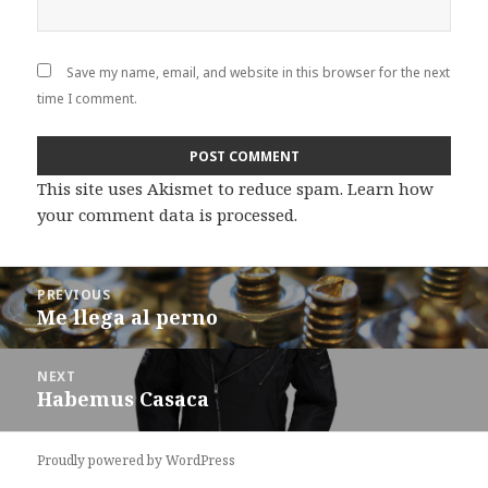
Save my name, email, and website in this browser for the next
time I comment.
This site uses Akismet to reduce spam.
Learn how
your comment data is processed
.
Post
PREVIOUS
navigation
Me llega al perno
Previous
post:
NEXT
Habemus Casaca
Next
post:
Proudly powered by WordPress