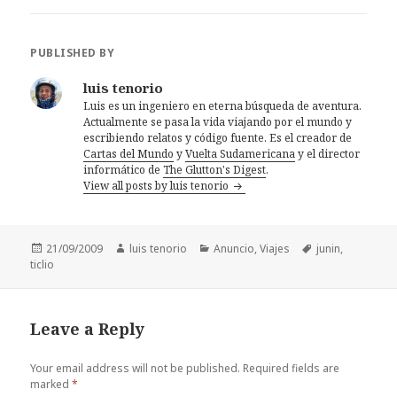
PUBLISHED BY
luis tenorio
Luis es un ingeniero en eterna búsqueda de aventura.
Actualmente se pasa la vida viajando por el mundo y
escribiendo relatos y código fuente. Es el creador de
Cartas del Mundo
y
Vuelta Sudamericana
y el director
informático de
The Glutton's Digest
.
View all posts by luis tenorio
Posted
Author
Categories
Tags
21/09/2009
luis tenorio
Anuncio
,
Viajes
junin
,
on
ticlio
Leave a Reply
Your email address will not be published.
Required fields are
marked
*