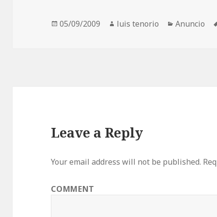
Posted
Author
Categories
05/09/2009
luis tenorio
Anuncio
on
Leave a Reply
Your email address will not be published.
Requ
COMMENT