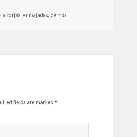
Tags
alforjas
,
embajadas
,
pernos
ired fields are marked
*