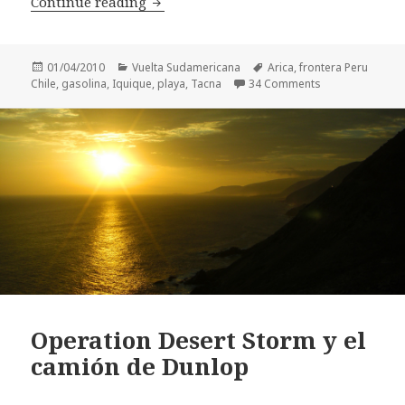
Tacna, Arica y el camino hacia Iquiqu
Continue reading
Posted
Categories
Tags
01/04/2010
Vuelta Sudamericana
Arica
,
frontera Peru
on
on Tacna, Arica 
Chile
,
gasolina
,
Iquique
,
playa
,
Tacna
34 Comments
Operation Desert Storm y el
camión de Dunlop